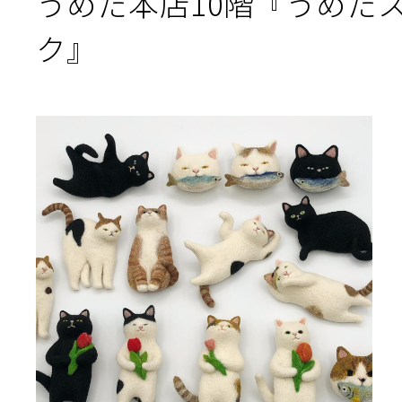
うめだ本店10階『うめだ
ク』