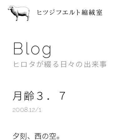
ヒツジフ
Blog
ヒロタが綴る日々の出来事
月齢３．７
2008.12/1
夕刻、西の空。